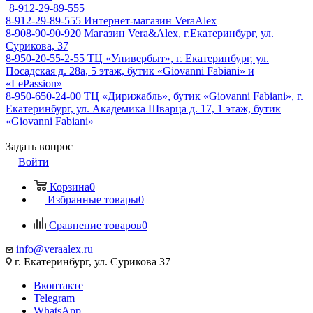
8-912-29-89-555
8-912-29-89-555
Интернет-магазин VeraAlex
8-908-90-90-920
Магазин Vera&Alex, г.Екатеринбург, ул.
Сурикова, 37
8-950-20-55-2-55
ТЦ «Универбыт», г. Екатеринбург, ул.
Посадская д. 28а, 5 этаж, бутик «Giovanni Fabiani» и
«LePassion»
8-950-650-24-00
ТЦ «Дирижабль», бутик «Giovanni Fabiani», г.
Екатеринбург, ул. Академика Шварца д. 17, 1 этаж, бутик
«Giovanni Fabiani»
Задать вопрос
Войти
Корзина
0
Избранные товары
0
Сравнение товаров
0
info@veraalex.ru
г. Екатеринбург, ул. Сурикова 37
Вконтакте
Telegram
WhatsApp