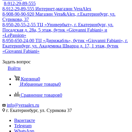
8-912-29-89-555
8-912-29-89-555
Интернет-магазин VeraAlex
8-908-90-90-920
Магазин Vera&Alex, г.Екатеринбург, ул.
Сурикова, 37
8-950-20-55-2-55
ТЦ «Универбыт», г. Екатеринбург, ул.
Посадская д. 28а, 5 этаж, бутик «Giovanni Fabiani» и
«LePassion»
8-950-650-24-00
ТЦ «Дирижабль», бутик «Giovanni Fabiani», г.
Екатеринбург, ул. Академика Шварца д. 17, 1 этаж, бутик
«Giovanni Fabiani»
Задать вопрос
Войти
Корзина
0
Избранные товары
0
Сравнение товаров
0
info@veraalex.ru
г. Екатеринбург, ул. Сурикова 37
Вконтакте
Telegram
WhatsApp