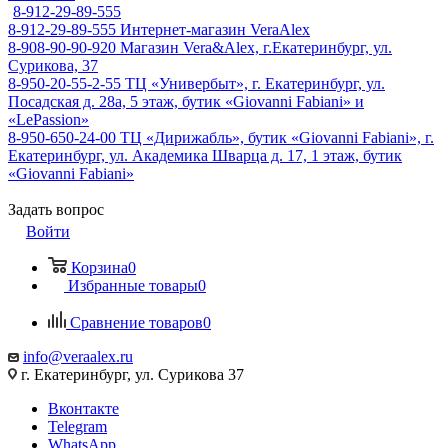
8-912-29-89-555
8-912-29-89-555
Интернет-магазин VeraAlex
8-908-90-90-920
Магазин Vera&Alex, г.Екатеринбург, ул.
Сурикова, 37
8-950-20-55-2-55
ТЦ «Универбыт», г. Екатеринбург, ул.
Посадская д. 28а, 5 этаж, бутик «Giovanni Fabiani» и
«LePassion»
8-950-650-24-00
ТЦ «Дирижабль», бутик «Giovanni Fabiani», г.
Екатеринбург, ул. Академика Шварца д. 17, 1 этаж, бутик
«Giovanni Fabiani»
Задать вопрос
Войти
Корзина
0
Избранные товары
0
Сравнение товаров
0
info@veraalex.ru
г. Екатеринбург, ул. Сурикова 37
Вконтакте
Telegram
WhatsApp