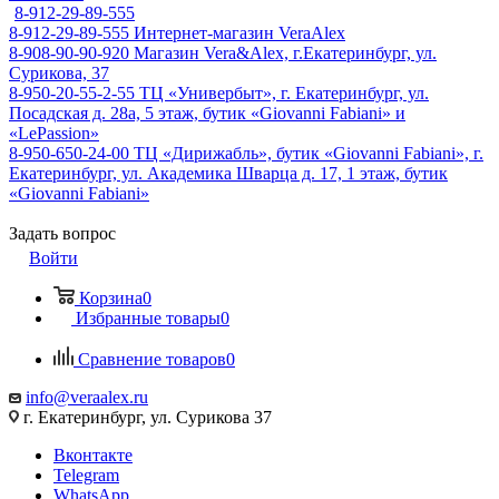
8-912-29-89-555
8-912-29-89-555
Интернет-магазин VeraAlex
8-908-90-90-920
Магазин Vera&Alex, г.Екатеринбург, ул.
Сурикова, 37
8-950-20-55-2-55
ТЦ «Универбыт», г. Екатеринбург, ул.
Посадская д. 28а, 5 этаж, бутик «Giovanni Fabiani» и
«LePassion»
8-950-650-24-00
ТЦ «Дирижабль», бутик «Giovanni Fabiani», г.
Екатеринбург, ул. Академика Шварца д. 17, 1 этаж, бутик
«Giovanni Fabiani»
Задать вопрос
Войти
Корзина
0
Избранные товары
0
Сравнение товаров
0
info@veraalex.ru
г. Екатеринбург, ул. Сурикова 37
Вконтакте
Telegram
WhatsApp