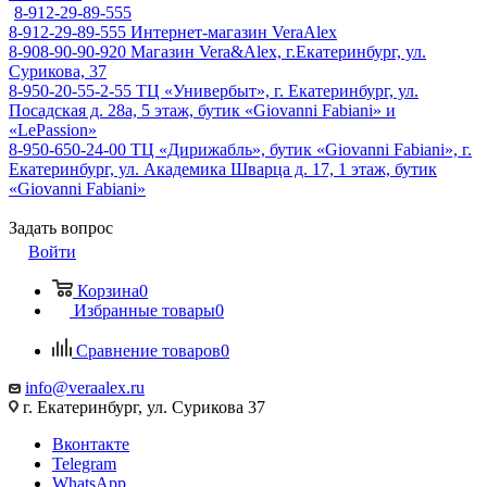
8-912-29-89-555
8-912-29-89-555
Интернет-магазин VeraAlex
8-908-90-90-920
Магазин Vera&Alex, г.Екатеринбург, ул.
Сурикова, 37
8-950-20-55-2-55
ТЦ «Универбыт», г. Екатеринбург, ул.
Посадская д. 28а, 5 этаж, бутик «Giovanni Fabiani» и
«LePassion»
8-950-650-24-00
ТЦ «Дирижабль», бутик «Giovanni Fabiani», г.
Екатеринбург, ул. Академика Шварца д. 17, 1 этаж, бутик
«Giovanni Fabiani»
Задать вопрос
Войти
Корзина
0
Избранные товары
0
Сравнение товаров
0
info@veraalex.ru
г. Екатеринбург, ул. Сурикова 37
Вконтакте
Telegram
WhatsApp