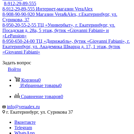
8-912-29-89-555
8-912-29-89-555
Интернет-магазин VeraAlex
8-908-90-90-920
Магазин Vera&Alex, г.Екатеринбург, ул.
Сурикова, 37
8-950-20-55-2-55
ТЦ «Универбыт», г. Екатеринбург, ул.
Посадская д. 28а, 5 этаж, бутик «Giovanni Fabiani» и
«LePassion»
8-950-650-24-00
ТЦ «Дирижабль», бутик «Giovanni Fabiani», г.
Екатеринбург, ул. Академика Шварца д. 17, 1 этаж, бутик
«Giovanni Fabiani»
Задать вопрос
Войти
Корзина
0
Избранные товары
0
Сравнение товаров
0
info@veraalex.ru
г. Екатеринбург, ул. Сурикова 37
Вконтакте
Telegram
WhatsApp