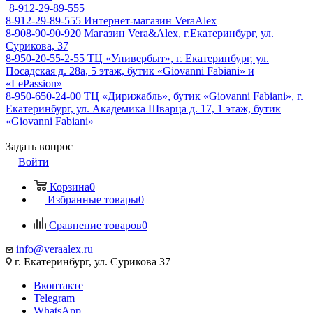
8-912-29-89-555
8-912-29-89-555
Интернет-магазин VeraAlex
8-908-90-90-920
Магазин Vera&Alex, г.Екатеринбург, ул.
Сурикова, 37
8-950-20-55-2-55
ТЦ «Универбыт», г. Екатеринбург, ул.
Посадская д. 28а, 5 этаж, бутик «Giovanni Fabiani» и
«LePassion»
8-950-650-24-00
ТЦ «Дирижабль», бутик «Giovanni Fabiani», г.
Екатеринбург, ул. Академика Шварца д. 17, 1 этаж, бутик
«Giovanni Fabiani»
Задать вопрос
Войти
Корзина
0
Избранные товары
0
Сравнение товаров
0
info@veraalex.ru
г. Екатеринбург, ул. Сурикова 37
Вконтакте
Telegram
WhatsApp