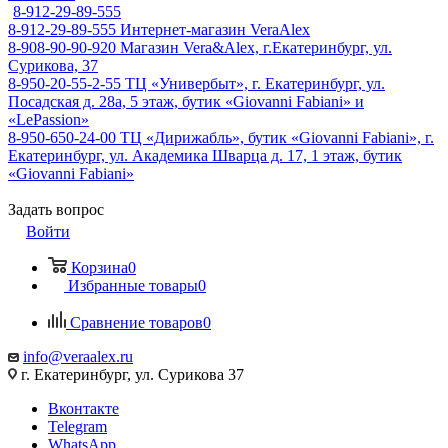
8-912-29-89-555
8-912-29-89-555
Интернет-магазин VeraAlex
8-908-90-90-920
Магазин Vera&Alex, г.Екатеринбург, ул.
Сурикова, 37
8-950-20-55-2-55
ТЦ «Универбыт», г. Екатеринбург, ул.
Посадская д. 28а, 5 этаж, бутик «Giovanni Fabiani» и
«LePassion»
8-950-650-24-00
ТЦ «Дирижабль», бутик «Giovanni Fabiani», г.
Екатеринбург, ул. Академика Шварца д. 17, 1 этаж, бутик
«Giovanni Fabiani»
Задать вопрос
Войти
Корзина
0
Избранные товары
0
Сравнение товаров
0
info@veraalex.ru
г. Екатеринбург, ул. Сурикова 37
Вконтакте
Telegram
WhatsApp