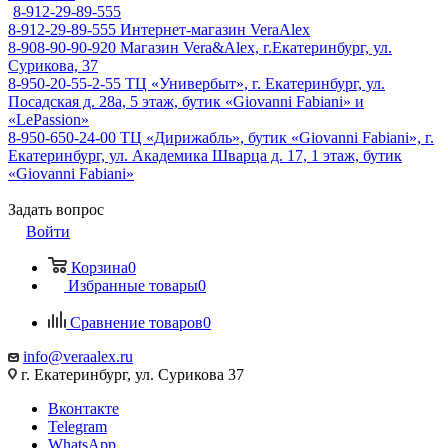
8-912-29-89-555
8-912-29-89-555
Интернет-магазин VeraAlex
8-908-90-90-920
Магазин Vera&Alex, г.Екатеринбург, ул.
Сурикова, 37
8-950-20-55-2-55
ТЦ «Универбыт», г. Екатеринбург, ул.
Посадская д. 28а, 5 этаж, бутик «Giovanni Fabiani» и
«LePassion»
8-950-650-24-00
ТЦ «Дирижабль», бутик «Giovanni Fabiani», г.
Екатеринбург, ул. Академика Шварца д. 17, 1 этаж, бутик
«Giovanni Fabiani»
Задать вопрос
Войти
Корзина
0
Избранные товары
0
Сравнение товаров
0
info@veraalex.ru
г. Екатеринбург, ул. Сурикова 37
Вконтакте
Telegram
WhatsApp