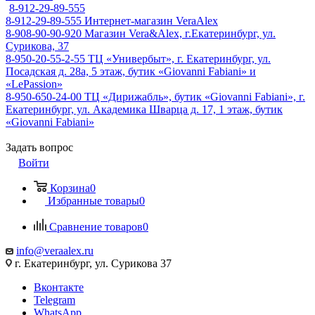
8-912-29-89-555
8-912-29-89-555
Интернет-магазин VeraAlex
8-908-90-90-920
Магазин Vera&Alex, г.Екатеринбург, ул.
Сурикова, 37
8-950-20-55-2-55
ТЦ «Универбыт», г. Екатеринбург, ул.
Посадская д. 28а, 5 этаж, бутик «Giovanni Fabiani» и
«LePassion»
8-950-650-24-00
ТЦ «Дирижабль», бутик «Giovanni Fabiani», г.
Екатеринбург, ул. Академика Шварца д. 17, 1 этаж, бутик
«Giovanni Fabiani»
Задать вопрос
Войти
Корзина
0
Избранные товары
0
Сравнение товаров
0
info@veraalex.ru
г. Екатеринбург, ул. Сурикова 37
Вконтакте
Telegram
WhatsApp