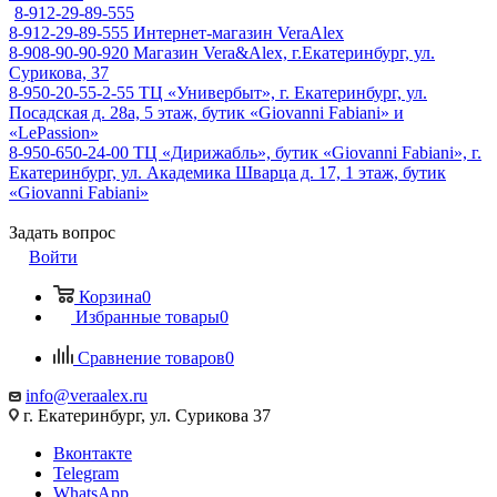
8-912-29-89-555
8-912-29-89-555
Интернет-магазин VeraAlex
8-908-90-90-920
Магазин Vera&Alex, г.Екатеринбург, ул.
Сурикова, 37
8-950-20-55-2-55
ТЦ «Универбыт», г. Екатеринбург, ул.
Посадская д. 28а, 5 этаж, бутик «Giovanni Fabiani» и
«LePassion»
8-950-650-24-00
ТЦ «Дирижабль», бутик «Giovanni Fabiani», г.
Екатеринбург, ул. Академика Шварца д. 17, 1 этаж, бутик
«Giovanni Fabiani»
Задать вопрос
Войти
Корзина
0
Избранные товары
0
Сравнение товаров
0
info@veraalex.ru
г. Екатеринбург, ул. Сурикова 37
Вконтакте
Telegram
WhatsApp