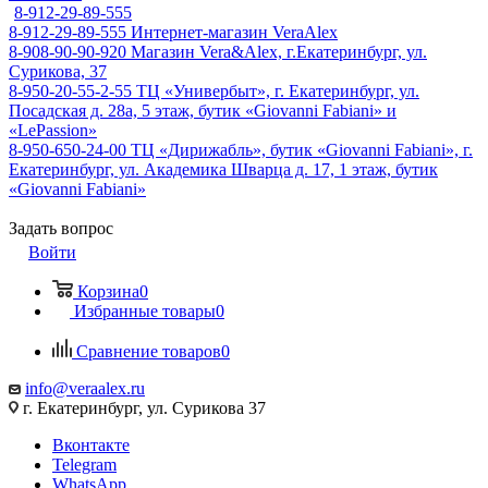
8-912-29-89-555
8-912-29-89-555
Интернет-магазин VeraAlex
8-908-90-90-920
Магазин Vera&Alex, г.Екатеринбург, ул.
Сурикова, 37
8-950-20-55-2-55
ТЦ «Универбыт», г. Екатеринбург, ул.
Посадская д. 28а, 5 этаж, бутик «Giovanni Fabiani» и
«LePassion»
8-950-650-24-00
ТЦ «Дирижабль», бутик «Giovanni Fabiani», г.
Екатеринбург, ул. Академика Шварца д. 17, 1 этаж, бутик
«Giovanni Fabiani»
Задать вопрос
Войти
Корзина
0
Избранные товары
0
Сравнение товаров
0
info@veraalex.ru
г. Екатеринбург, ул. Сурикова 37
Вконтакте
Telegram
WhatsApp