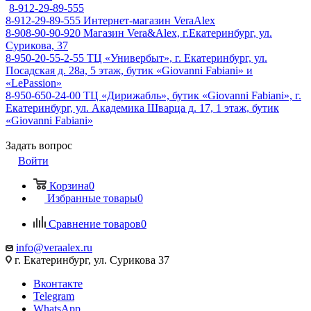
8-912-29-89-555
8-912-29-89-555
Интернет-магазин VeraAlex
8-908-90-90-920
Магазин Vera&Alex, г.Екатеринбург, ул.
Сурикова, 37
8-950-20-55-2-55
ТЦ «Универбыт», г. Екатеринбург, ул.
Посадская д. 28а, 5 этаж, бутик «Giovanni Fabiani» и
«LePassion»
8-950-650-24-00
ТЦ «Дирижабль», бутик «Giovanni Fabiani», г.
Екатеринбург, ул. Академика Шварца д. 17, 1 этаж, бутик
«Giovanni Fabiani»
Задать вопрос
Войти
Корзина
0
Избранные товары
0
Сравнение товаров
0
info@veraalex.ru
г. Екатеринбург, ул. Сурикова 37
Вконтакте
Telegram
WhatsApp