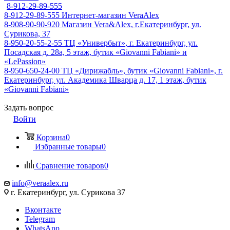
8-912-29-89-555
8-912-29-89-555
Интернет-магазин VeraAlex
8-908-90-90-920
Магазин Vera&Alex, г.Екатеринбург, ул.
Сурикова, 37
8-950-20-55-2-55
ТЦ «Универбыт», г. Екатеринбург, ул.
Посадская д. 28а, 5 этаж, бутик «Giovanni Fabiani» и
«LePassion»
8-950-650-24-00
ТЦ «Дирижабль», бутик «Giovanni Fabiani», г.
Екатеринбург, ул. Академика Шварца д. 17, 1 этаж, бутик
«Giovanni Fabiani»
Задать вопрос
Войти
Корзина
0
Избранные товары
0
Сравнение товаров
0
info@veraalex.ru
г. Екатеринбург, ул. Сурикова 37
Вконтакте
Telegram
WhatsApp