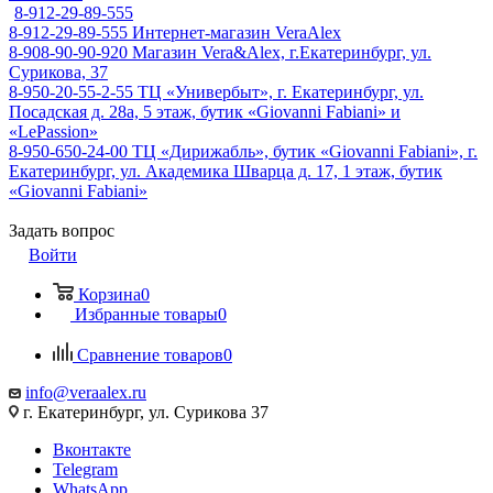
8-912-29-89-555
8-912-29-89-555
Интернет-магазин VeraAlex
8-908-90-90-920
Магазин Vera&Alex, г.Екатеринбург, ул.
Сурикова, 37
8-950-20-55-2-55
ТЦ «Универбыт», г. Екатеринбург, ул.
Посадская д. 28а, 5 этаж, бутик «Giovanni Fabiani» и
«LePassion»
8-950-650-24-00
ТЦ «Дирижабль», бутик «Giovanni Fabiani», г.
Екатеринбург, ул. Академика Шварца д. 17, 1 этаж, бутик
«Giovanni Fabiani»
Задать вопрос
Войти
Корзина
0
Избранные товары
0
Сравнение товаров
0
info@veraalex.ru
г. Екатеринбург, ул. Сурикова 37
Вконтакте
Telegram
WhatsApp