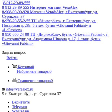
8-912-29-89-555
8-912-29-89-555
Интернет-магазин VeraAlex
8-908-90-90-920
Магазин Vera&Alex, г.Екатеринбург, ул.
Сурикова, 37
8-950-20-55-2-55
ТЦ «Универбыт», г. Екатеринбург, ул.
Посадская д. 28а, 5 этаж, бутик «Giovanni Fabiani» и
«LePassion»
8-950-650-24-00
ТЦ «Дирижабль», бутик «Giovanni Fabiani», г.
Екатеринбург, ул. Академика Шварца д. 17, 1 этаж, бутик
«Giovanni Fabiani»
Задать вопрос
Войти
Корзина
0
Избранные товары
0
Сравнение товаров
0
info@veraalex.ru
г. Екатеринбург, ул. Сурикова 37
Вконтакте
Telegram
WhatsApp