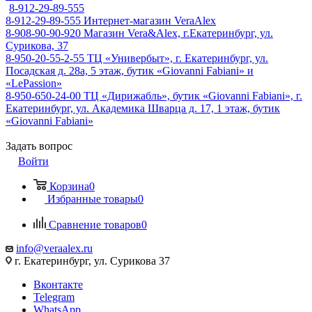
8-912-29-89-555
8-912-29-89-555
Интернет-магазин VeraAlex
8-908-90-90-920
Магазин Vera&Alex, г.Екатеринбург, ул.
Сурикова, 37
8-950-20-55-2-55
ТЦ «Универбыт», г. Екатеринбург, ул.
Посадская д. 28а, 5 этаж, бутик «Giovanni Fabiani» и
«LePassion»
8-950-650-24-00
ТЦ «Дирижабль», бутик «Giovanni Fabiani», г.
Екатеринбург, ул. Академика Шварца д. 17, 1 этаж, бутик
«Giovanni Fabiani»
Задать вопрос
Войти
Корзина
0
Избранные товары
0
Сравнение товаров
0
info@veraalex.ru
г. Екатеринбург, ул. Сурикова 37
Вконтакте
Telegram
WhatsApp