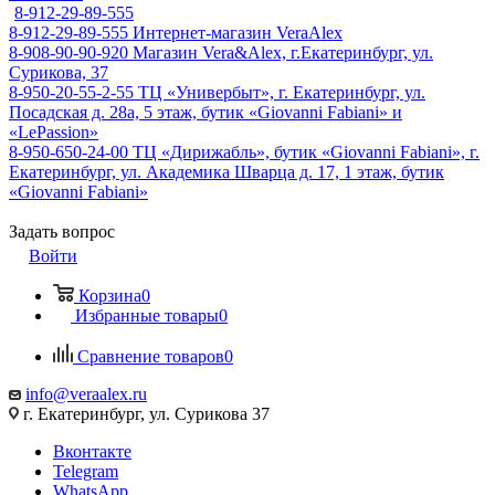
8-912-29-89-555
8-912-29-89-555
Интернет-магазин VeraAlex
8-908-90-90-920
Магазин Vera&Alex, г.Екатеринбург, ул.
Сурикова, 37
8-950-20-55-2-55
ТЦ «Универбыт», г. Екатеринбург, ул.
Посадская д. 28а, 5 этаж, бутик «Giovanni Fabiani» и
«LePassion»
8-950-650-24-00
ТЦ «Дирижабль», бутик «Giovanni Fabiani», г.
Екатеринбург, ул. Академика Шварца д. 17, 1 этаж, бутик
«Giovanni Fabiani»
Задать вопрос
Войти
Корзина
0
Избранные товары
0
Сравнение товаров
0
info@veraalex.ru
г. Екатеринбург, ул. Сурикова 37
Вконтакте
Telegram
WhatsApp