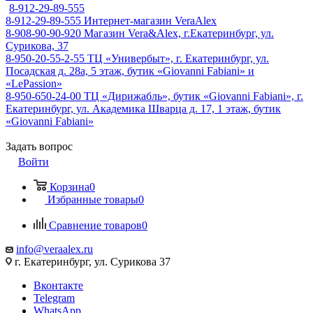
8-912-29-89-555
8-912-29-89-555
Интернет-магазин VeraAlex
8-908-90-90-920
Магазин Vera&Alex, г.Екатеринбург, ул.
Сурикова, 37
8-950-20-55-2-55
ТЦ «Универбыт», г. Екатеринбург, ул.
Посадская д. 28а, 5 этаж, бутик «Giovanni Fabiani» и
«LePassion»
8-950-650-24-00
ТЦ «Дирижабль», бутик «Giovanni Fabiani», г.
Екатеринбург, ул. Академика Шварца д. 17, 1 этаж, бутик
«Giovanni Fabiani»
Задать вопрос
Войти
Корзина
0
Избранные товары
0
Сравнение товаров
0
info@veraalex.ru
г. Екатеринбург, ул. Сурикова 37
Вконтакте
Telegram
WhatsApp