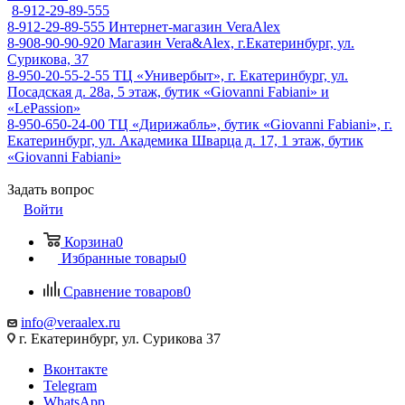
8-912-29-89-555
8-912-29-89-555
Интернет-магазин VeraAlex
8-908-90-90-920
Магазин Vera&Alex, г.Екатеринбург, ул.
Сурикова, 37
8-950-20-55-2-55
ТЦ «Универбыт», г. Екатеринбург, ул.
Посадская д. 28а, 5 этаж, бутик «Giovanni Fabiani» и
«LePassion»
8-950-650-24-00
ТЦ «Дирижабль», бутик «Giovanni Fabiani», г.
Екатеринбург, ул. Академика Шварца д. 17, 1 этаж, бутик
«Giovanni Fabiani»
Задать вопрос
Войти
Корзина
0
Избранные товары
0
Сравнение товаров
0
info@veraalex.ru
г. Екатеринбург, ул. Сурикова 37
Вконтакте
Telegram
WhatsApp