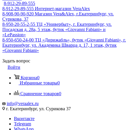
8-912-29-89-555
8-912-29-89-555
Интернет-магазин VeraAlex
8-908-90-90-920
Магазин Vera&Alex, г.Екатеринбург, ул.
Сурикова, 37
8-950-20-55-2-55
ТЦ «Универбыт», г. Екатеринбург, ул.
Посадская д. 28а, 5 этаж, бутик «Giovanni Fabiani» и
«LePassion»
8-950-650-24-00
ТЦ «Дирижабль», бутик «Giovanni Fabiani», г.
Екатеринбург, ул. Академика Шварца д. 17, 1 этаж, бутик
«Giovanni Fabiani»
Задать вопрос
Войти
Корзина
0
Избранные товары
0
Сравнение товаров
0
info@veraalex.ru
г. Екатеринбург, ул. Сурикова 37
Вконтакте
Telegram
WhatsApp