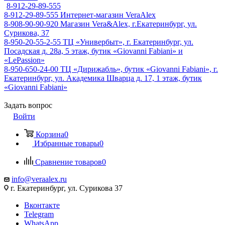
8-912-29-89-555
8-912-29-89-555
Интернет-магазин VeraAlex
8-908-90-90-920
Магазин Vera&Alex, г.Екатеринбург, ул.
Сурикова, 37
8-950-20-55-2-55
ТЦ «Универбыт», г. Екатеринбург, ул.
Посадская д. 28а, 5 этаж, бутик «Giovanni Fabiani» и
«LePassion»
8-950-650-24-00
ТЦ «Дирижабль», бутик «Giovanni Fabiani», г.
Екатеринбург, ул. Академика Шварца д. 17, 1 этаж, бутик
«Giovanni Fabiani»
Задать вопрос
Войти
Корзина
0
Избранные товары
0
Сравнение товаров
0
info@veraalex.ru
г. Екатеринбург, ул. Сурикова 37
Вконтакте
Telegram
WhatsApp