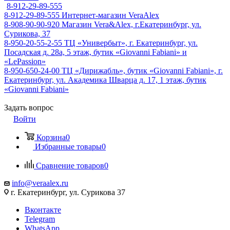
8-912-29-89-555
8-912-29-89-555
Интернет-магазин VeraAlex
8-908-90-90-920
Магазин Vera&Alex, г.Екатеринбург, ул.
Сурикова, 37
8-950-20-55-2-55
ТЦ «Универбыт», г. Екатеринбург, ул.
Посадская д. 28а, 5 этаж, бутик «Giovanni Fabiani» и
«LePassion»
8-950-650-24-00
ТЦ «Дирижабль», бутик «Giovanni Fabiani», г.
Екатеринбург, ул. Академика Шварца д. 17, 1 этаж, бутик
«Giovanni Fabiani»
Задать вопрос
Войти
Корзина
0
Избранные товары
0
Сравнение товаров
0
info@veraalex.ru
г. Екатеринбург, ул. Сурикова 37
Вконтакте
Telegram
WhatsApp