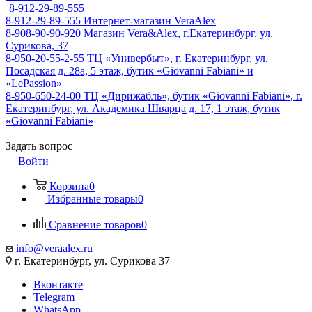
8-912-29-89-555
8-912-29-89-555
Интернет-магазин VeraAlex
8-908-90-90-920
Магазин Vera&Alex, г.Екатеринбург, ул.
Сурикова, 37
8-950-20-55-2-55
ТЦ «Универбыт», г. Екатеринбург, ул.
Посадская д. 28а, 5 этаж, бутик «Giovanni Fabiani» и
«LePassion»
8-950-650-24-00
ТЦ «Дирижабль», бутик «Giovanni Fabiani», г.
Екатеринбург, ул. Академика Шварца д. 17, 1 этаж, бутик
«Giovanni Fabiani»
Задать вопрос
Войти
Корзина
0
Избранные товары
0
Сравнение товаров
0
info@veraalex.ru
г. Екатеринбург, ул. Сурикова 37
Вконтакте
Telegram
WhatsApp