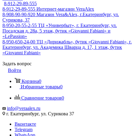
8-912-29-89-555
8-912-29-89-555
Интернет-магазин VeraAlex
8-908-90-90-920
Магазин Vera&Alex, г.Екатеринбург, ул.
Сурикова, 37
8-950-20-55-2-55
ТЦ «Универбыт», г. Екатеринбург, ул.
Посадская д. 28а, 5 этаж, бутик «Giovanni Fabiani» и
«LePassion»
8-950-650-24-00
ТЦ «Дирижабль», бутик «Giovanni Fabiani», г.
Екатеринбург, ул. Академика Шварца д. 17, 1 этаж, бутик
«Giovanni Fabiani»
Задать вопрос
Войти
Корзина
0
Избранные товары
0
Сравнение товаров
0
info@veraalex.ru
г. Екатеринбург, ул. Сурикова 37
Вконтакте
Telegram
WhatsApp