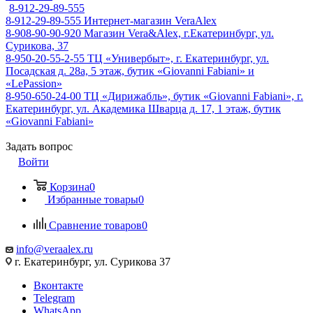
8-912-29-89-555
8-912-29-89-555
Интернет-магазин VeraAlex
8-908-90-90-920
Магазин Vera&Alex, г.Екатеринбург, ул.
Сурикова, 37
8-950-20-55-2-55
ТЦ «Универбыт», г. Екатеринбург, ул.
Посадская д. 28а, 5 этаж, бутик «Giovanni Fabiani» и
«LePassion»
8-950-650-24-00
ТЦ «Дирижабль», бутик «Giovanni Fabiani», г.
Екатеринбург, ул. Академика Шварца д. 17, 1 этаж, бутик
«Giovanni Fabiani»
Задать вопрос
Войти
Корзина
0
Избранные товары
0
Сравнение товаров
0
info@veraalex.ru
г. Екатеринбург, ул. Сурикова 37
Вконтакте
Telegram
WhatsApp