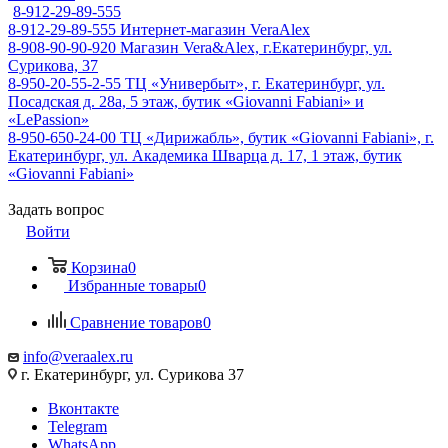
8-912-29-89-555
8-912-29-89-555
Интернет-магазин VeraAlex
8-908-90-90-920
Магазин Vera&Alex, г.Екатеринбург, ул.
Сурикова, 37
8-950-20-55-2-55
ТЦ «Универбыт», г. Екатеринбург, ул.
Посадская д. 28а, 5 этаж, бутик «Giovanni Fabiani» и
«LePassion»
8-950-650-24-00
ТЦ «Дирижабль», бутик «Giovanni Fabiani», г.
Екатеринбург, ул. Академика Шварца д. 17, 1 этаж, бутик
«Giovanni Fabiani»
Задать вопрос
Войти
Корзина
0
Избранные товары
0
Сравнение товаров
0
info@veraalex.ru
г. Екатеринбург, ул. Сурикова 37
Вконтакте
Telegram
WhatsApp