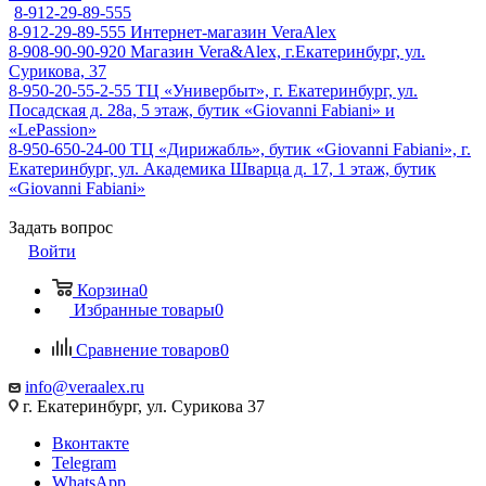
8-912-29-89-555
8-912-29-89-555
Интернет-магазин VeraAlex
8-908-90-90-920
Магазин Vera&Alex, г.Екатеринбург, ул.
Сурикова, 37
8-950-20-55-2-55
ТЦ «Универбыт», г. Екатеринбург, ул.
Посадская д. 28а, 5 этаж, бутик «Giovanni Fabiani» и
«LePassion»
8-950-650-24-00
ТЦ «Дирижабль», бутик «Giovanni Fabiani», г.
Екатеринбург, ул. Академика Шварца д. 17, 1 этаж, бутик
«Giovanni Fabiani»
Задать вопрос
Войти
Корзина
0
Избранные товары
0
Сравнение товаров
0
info@veraalex.ru
г. Екатеринбург, ул. Сурикова 37
Вконтакте
Telegram
WhatsApp