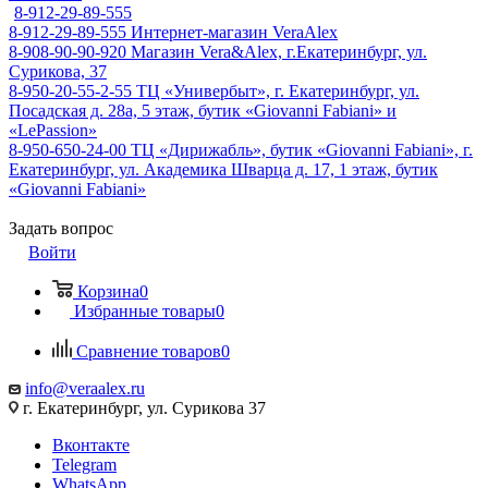
8-912-29-89-555
8-912-29-89-555
Интернет-магазин VeraAlex
8-908-90-90-920
Магазин Vera&Alex, г.Екатеринбург, ул.
Сурикова, 37
8-950-20-55-2-55
ТЦ «Универбыт», г. Екатеринбург, ул.
Посадская д. 28а, 5 этаж, бутик «Giovanni Fabiani» и
«LePassion»
8-950-650-24-00
ТЦ «Дирижабль», бутик «Giovanni Fabiani», г.
Екатеринбург, ул. Академика Шварца д. 17, 1 этаж, бутик
«Giovanni Fabiani»
Задать вопрос
Войти
Корзина
0
Избранные товары
0
Сравнение товаров
0
info@veraalex.ru
г. Екатеринбург, ул. Сурикова 37
Вконтакте
Telegram
WhatsApp