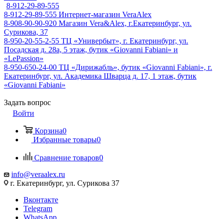
8-912-29-89-555
8-912-29-89-555
Интернет-магазин VeraAlex
8-908-90-90-920
Магазин Vera&Alex, г.Екатеринбург, ул.
Сурикова, 37
8-950-20-55-2-55
ТЦ «Универбыт», г. Екатеринбург, ул.
Посадская д. 28а, 5 этаж, бутик «Giovanni Fabiani» и
«LePassion»
8-950-650-24-00
ТЦ «Дирижабль», бутик «Giovanni Fabiani», г.
Екатеринбург, ул. Академика Шварца д. 17, 1 этаж, бутик
«Giovanni Fabiani»
Задать вопрос
Войти
Корзина
0
Избранные товары
0
Сравнение товаров
0
info@veraalex.ru
г. Екатеринбург, ул. Сурикова 37
Вконтакте
Telegram
WhatsApp