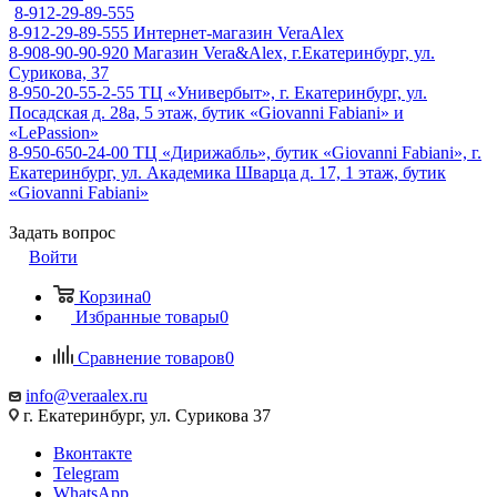
8-912-29-89-555
8-912-29-89-555
Интернет-магазин VeraAlex
8-908-90-90-920
Магазин Vera&Alex, г.Екатеринбург, ул.
Сурикова, 37
8-950-20-55-2-55
ТЦ «Универбыт», г. Екатеринбург, ул.
Посадская д. 28а, 5 этаж, бутик «Giovanni Fabiani» и
«LePassion»
8-950-650-24-00
ТЦ «Дирижабль», бутик «Giovanni Fabiani», г.
Екатеринбург, ул. Академика Шварца д. 17, 1 этаж, бутик
«Giovanni Fabiani»
Задать вопрос
Войти
Корзина
0
Избранные товары
0
Сравнение товаров
0
info@veraalex.ru
г. Екатеринбург, ул. Сурикова 37
Вконтакте
Telegram
WhatsApp