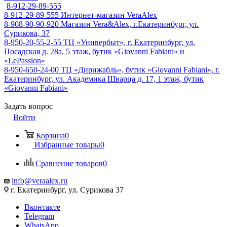
8-912-29-89-555
8-912-29-89-555
Интернет-магазин VeraAlex
8-908-90-90-920
Магазин Vera&Alex, г.Екатеринбург, ул.
Сурикова, 37
8-950-20-55-2-55
ТЦ «Универбыт», г. Екатеринбург, ул.
Посадская д. 28а, 5 этаж, бутик «Giovanni Fabiani» и
«LePassion»
8-950-650-24-00
ТЦ «Дирижабль», бутик «Giovanni Fabiani», г.
Екатеринбург, ул. Академика Шварца д. 17, 1 этаж, бутик
«Giovanni Fabiani»
Задать вопрос
Войти
Корзина
0
Избранные товары
0
Сравнение товаров
0
info@veraalex.ru
г. Екатеринбург, ул. Сурикова 37
Вконтакте
Telegram
WhatsApp