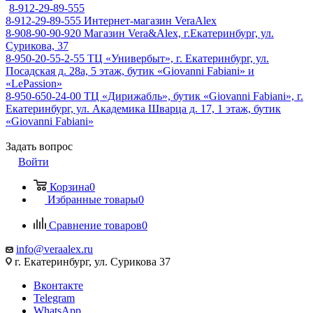
8-912-29-89-555
8-912-29-89-555
Интернет-магазин VeraAlex
8-908-90-90-920
Магазин Vera&Alex, г.Екатеринбург, ул.
Сурикова, 37
8-950-20-55-2-55
ТЦ «Универбыт», г. Екатеринбург, ул.
Посадская д. 28а, 5 этаж, бутик «Giovanni Fabiani» и
«LePassion»
8-950-650-24-00
ТЦ «Дирижабль», бутик «Giovanni Fabiani», г.
Екатеринбург, ул. Академика Шварца д. 17, 1 этаж, бутик
«Giovanni Fabiani»
Задать вопрос
Войти
Корзина
0
Избранные товары
0
Сравнение товаров
0
info@veraalex.ru
г. Екатеринбург, ул. Сурикова 37
Вконтакте
Telegram
WhatsApp