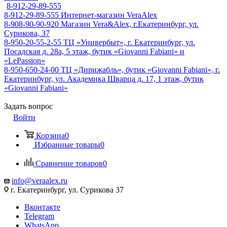
8-912-29-89-555
8-912-29-89-555
Интернет-магазин VeraAlex
8-908-90-90-920
Магазин Vera&Alex, г.Екатеринбург, ул.
Сурикова, 37
8-950-20-55-2-55
ТЦ «Универбыт», г. Екатеринбург, ул.
Посадская д. 28а, 5 этаж, бутик «Giovanni Fabiani» и
«LePassion»
8-950-650-24-00
ТЦ «Дирижабль», бутик «Giovanni Fabiani», г.
Екатеринбург, ул. Академика Шварца д. 17, 1 этаж, бутик
«Giovanni Fabiani»
Задать вопрос
Войти
Корзина
0
Избранные товары
0
Сравнение товаров
0
info@veraalex.ru
г. Екатеринбург, ул. Сурикова 37
Вконтакте
Telegram
WhatsApp