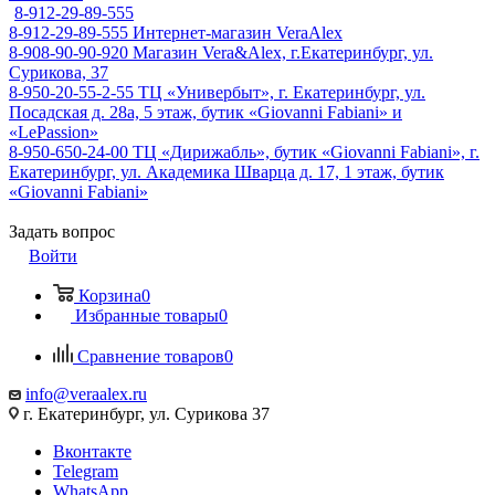
8-912-29-89-555
8-912-29-89-555
Интернет-магазин VeraAlex
8-908-90-90-920
Магазин Vera&Alex, г.Екатеринбург, ул.
Сурикова, 37
8-950-20-55-2-55
ТЦ «Универбыт», г. Екатеринбург, ул.
Посадская д. 28а, 5 этаж, бутик «Giovanni Fabiani» и
«LePassion»
8-950-650-24-00
ТЦ «Дирижабль», бутик «Giovanni Fabiani», г.
Екатеринбург, ул. Академика Шварца д. 17, 1 этаж, бутик
«Giovanni Fabiani»
Задать вопрос
Войти
Корзина
0
Избранные товары
0
Сравнение товаров
0
info@veraalex.ru
г. Екатеринбург, ул. Сурикова 37
Вконтакте
Telegram
WhatsApp