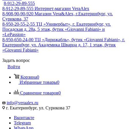
8-912-29-89-555
8-912-29-89-555
Интернет-магазин VeraAlex
8-908-90-90-920
Магазин Vera&Alex, г.Екатеринбург, ул.
Сурикова, 37
8-950-20-55-2-55
ТЦ «Универбыт», г. Екатеринбург, ул.
Посадская д. 28а, 5 этаж, бутик «Giovanni Fabiani» и
«LePassion»
8-950-650-24-00
ТЦ «Дирижабль», бутик «Giovanni Fabiani», г.
Екатеринбург, ул. Академика Шварца д. 17, 1 этаж, бутик
«Giovanni Fabiani»
Задать вопрос
Войти
Корзина
0
Избранные товары
0
Сравнение товаров
0
info@veraalex.ru
г. Екатеринбург, ул. Сурикова 37
Вконтакте
Telegram
WhatsApp