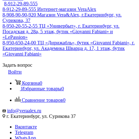
8-912-29-89-555
8-912-29-89-555
Интернет-магазин VeraAlex
8-908-90-90-920
Магазин Vera&Alex, г.Екатеринбург, ул.
Сурикова, 37
8-950-20-55-2-55
ТЦ «Универбыт», г. Екатеринбург, ул.
Посадская д. 28а, 5 этаж, бутик «Giovanni Fabiani» и
«LePassion»
8-950-650-24-00
ТЦ «Дирижабль», бутик «Giovanni Fabiani», г.
Екатеринбург, ул. Академика Шварца д. 17, 1 этаж, бутик
«Giovanni Fabiani»
Задать вопрос
Войти
Корзина
0
Избранные товары
0
Сравнение товаров
0
info@veraalex.ru
г. Екатеринбург, ул. Сурикова 37
Вконтакте
Telegram
WhatsApp