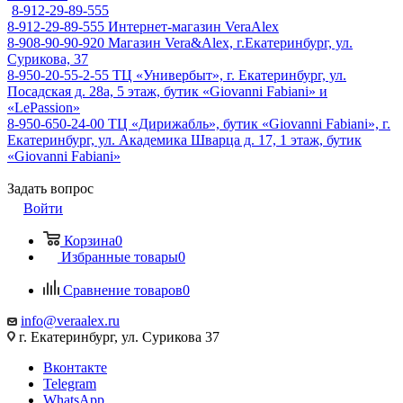
8-912-29-89-555
8-912-29-89-555
Интернет-магазин VeraAlex
8-908-90-90-920
Магазин Vera&Alex, г.Екатеринбург, ул.
Сурикова, 37
8-950-20-55-2-55
ТЦ «Универбыт», г. Екатеринбург, ул.
Посадская д. 28а, 5 этаж, бутик «Giovanni Fabiani» и
«LePassion»
8-950-650-24-00
ТЦ «Дирижабль», бутик «Giovanni Fabiani», г.
Екатеринбург, ул. Академика Шварца д. 17, 1 этаж, бутик
«Giovanni Fabiani»
Задать вопрос
Войти
Корзина
0
Избранные товары
0
Сравнение товаров
0
info@veraalex.ru
г. Екатеринбург, ул. Сурикова 37
Вконтакте
Telegram
WhatsApp