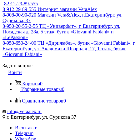
8-912-29-89-555
8-912-29-89-555
Интернет-магазин VeraAlex
8-908-90-90-920
Магазин Vera&Alex, г.Екатеринбург, ул.
Сурикова, 37
8-950-20-55-2-55
ТЦ «Универбыт», г. Екатеринбург, ул.
Посадская д. 28а, 5 этаж, бутик «Giovanni Fabiani» и
«LePassion»
8-950-650-24-00
ТЦ «Дирижабль», бутик «Giovanni Fabiani», г.
Екатеринбург, ул. Академика Шварца д. 17, 1 этаж, бутик
«Giovanni Fabiani»
Задать вопрос
Войти
Корзина
0
Избранные товары
0
Сравнение товаров
0
info@veraalex.ru
г. Екатеринбург, ул. Сурикова 37
Вконтакте
Telegram
WhatsApp