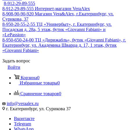
8-912-29-89-555
8-912-29-89-555
Интернет-магазин VeraAlex
8-908-90-90-920
Магазин Vera&Alex, г.Екатеринбург, ул.
Сурикова, 37
8-950-20-55-2-55
ТЦ «Универбыт», г. Екатеринбург, ул.
Посадская д. 28а, 5 этаж, бутик «Giovanni Fabiani» и
«LePassion»
8-950-650-24-00
ТЦ «Дирижабль», бутик «Giovanni Fabiani», г.
Екатеринбург, ул. Академика Шварца д. 17, 1 этаж, бутик
«Giovanni Fabiani»
Задать вопрос
Войти
Корзина
0
Избранные товары
0
Сравнение товаров
0
info@veraalex.ru
г. Екатеринбург, ул. Сурикова 37
Вконтакте
Telegram
WhatsApp