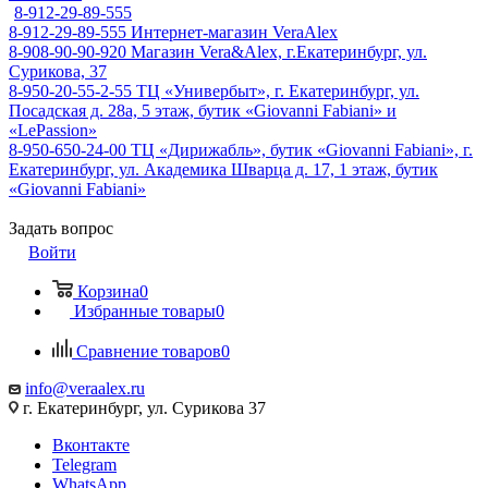
8-912-29-89-555
8-912-29-89-555
Интернет-магазин VeraAlex
8-908-90-90-920
Магазин Vera&Alex, г.Екатеринбург, ул.
Сурикова, 37
8-950-20-55-2-55
ТЦ «Универбыт», г. Екатеринбург, ул.
Посадская д. 28а, 5 этаж, бутик «Giovanni Fabiani» и
«LePassion»
8-950-650-24-00
ТЦ «Дирижабль», бутик «Giovanni Fabiani», г.
Екатеринбург, ул. Академика Шварца д. 17, 1 этаж, бутик
«Giovanni Fabiani»
Задать вопрос
Войти
Корзина
0
Избранные товары
0
Сравнение товаров
0
info@veraalex.ru
г. Екатеринбург, ул. Сурикова 37
Вконтакте
Telegram
WhatsApp