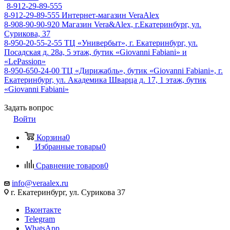
8-912-29-89-555
8-912-29-89-555
Интернет-магазин VeraAlex
8-908-90-90-920
Магазин Vera&Alex, г.Екатеринбург, ул.
Сурикова, 37
8-950-20-55-2-55
ТЦ «Универбыт», г. Екатеринбург, ул.
Посадская д. 28а, 5 этаж, бутик «Giovanni Fabiani» и
«LePassion»
8-950-650-24-00
ТЦ «Дирижабль», бутик «Giovanni Fabiani», г.
Екатеринбург, ул. Академика Шварца д. 17, 1 этаж, бутик
«Giovanni Fabiani»
Задать вопрос
Войти
Корзина
0
Избранные товары
0
Сравнение товаров
0
info@veraalex.ru
г. Екатеринбург, ул. Сурикова 37
Вконтакте
Telegram
WhatsApp