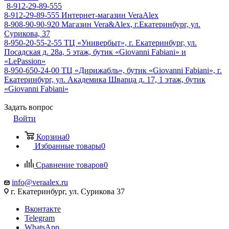
8-912-29-89-555
8-912-29-89-555
Интернет-магазин VeraAlex
8-908-90-90-920
Магазин Vera&Alex, г.Екатеринбург, ул.
Сурикова, 37
8-950-20-55-2-55
ТЦ «Универбыт», г. Екатеринбург, ул.
Посадская д. 28а, 5 этаж, бутик «Giovanni Fabiani» и
«LePassion»
8-950-650-24-00
ТЦ «Дирижабль», бутик «Giovanni Fabiani», г.
Екатеринбург, ул. Академика Шварца д. 17, 1 этаж, бутик
«Giovanni Fabiani»
Задать вопрос
Войти
Корзина
0
Избранные товары
0
Сравнение товаров
0
info@veraalex.ru
г. Екатеринбург, ул. Сурикова 37
Вконтакте
Telegram
WhatsApp