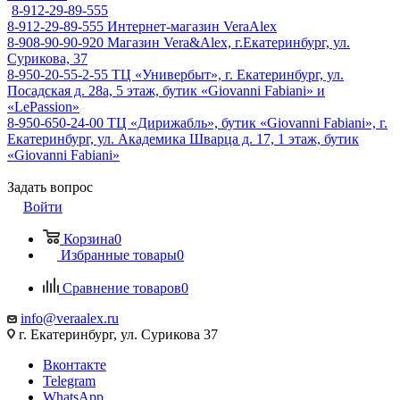
8-912-29-89-555
8-912-29-89-555
Интернет-магазин VeraAlex
8-908-90-90-920
Магазин Vera&Alex, г.Екатеринбург, ул.
Сурикова, 37
8-950-20-55-2-55
ТЦ «Универбыт», г. Екатеринбург, ул.
Посадская д. 28а, 5 этаж, бутик «Giovanni Fabiani» и
«LePassion»
8-950-650-24-00
ТЦ «Дирижабль», бутик «Giovanni Fabiani», г.
Екатеринбург, ул. Академика Шварца д. 17, 1 этаж, бутик
«Giovanni Fabiani»
Задать вопрос
Войти
Корзина
0
Избранные товары
0
Сравнение товаров
0
info@veraalex.ru
г. Екатеринбург, ул. Сурикова 37
Вконтакте
Telegram
WhatsApp