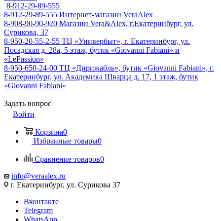
8-912-29-89-555
8-912-29-89-555
Интернет-магазин VeraAlex
8-908-90-90-920
Магазин Vera&Alex, г.Екатеринбург, ул.
Сурикова, 37
8-950-20-55-2-55
ТЦ «Универбыт», г. Екатеринбург, ул.
Посадская д. 28а, 5 этаж, бутик «Giovanni Fabiani» и
«LePassion»
8-950-650-24-00
ТЦ «Дирижабль», бутик «Giovanni Fabiani», г.
Екатеринбург, ул. Академика Шварца д. 17, 1 этаж, бутик
«Giovanni Fabiani»
Задать вопрос
Войти
Корзина
0
Избранные товары
0
Сравнение товаров
0
info@veraalex.ru
г. Екатеринбург, ул. Сурикова 37
Вконтакте
Telegram
WhatsApp