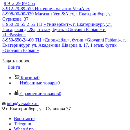
8-912-29-89-555
8-912-29-89-555
Интернет-магазин VeraAlex
8-908-90-90-920
Магазин Vera&Alex, г.Екатеринбург, ул.
Сурикова, 37
8-950-20-55-2-55
ТЦ «Универбыт», г. Екатеринбург, ул.
Посадская д. 28а, 5 этаж, бутик «Giovanni Fabiani» и
«LePassion»
8-950-650-24-00
ТЦ «Дирижабль», бутик «Giovanni Fabiani», г.
Екатеринбург, ул. Академика Шварца д. 17, 1 этаж, бутик
«Giovanni Fabiani»
Задать вопрос
Войти
Корзина
0
Избранные товары
0
Сравнение товаров
0
info@veraalex.ru
г. Екатеринбург, ул. Сурикова 37
Вконтакте
Telegram
WhatsApp