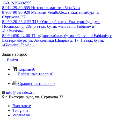
8-912-29-89-555
8-912-29-89-555
Интернет-магазин VeraAlex
8-908-90-90-920
Магазин Vera&Alex, г.Екатеринбург, ул.
Сурикова, 37
8-950-20-55-2-55
ТЦ «Универбыт», г. Екатеринбург, ул.
Посадская д. 28а, 5 этаж, бутик «Giovanni Fabiani» и
«LePassion»
8-950-650-24-00
ТЦ «Дирижабль», бутик «Giovanni Fabiani», г.
Екатеринбург, ул. Академика Шварца д. 17, 1 этаж, бутик
«Giovanni Fabiani»
Задать вопрос
Войти
Корзина
0
Избранные товары
0
Сравнение товаров
0
info@veraalex.ru
г. Екатеринбург, ул. Сурикова 37
Вконтакте
Telegram
WhatsApp