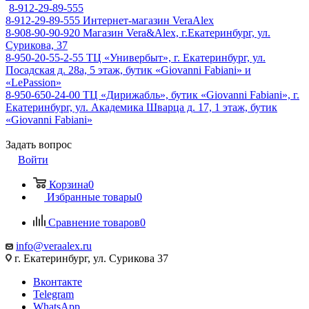
8-912-29-89-555
8-912-29-89-555
Интернет-магазин VeraAlex
8-908-90-90-920
Магазин Vera&Alex, г.Екатеринбург, ул.
Сурикова, 37
8-950-20-55-2-55
ТЦ «Универбыт», г. Екатеринбург, ул.
Посадская д. 28а, 5 этаж, бутик «Giovanni Fabiani» и
«LePassion»
8-950-650-24-00
ТЦ «Дирижабль», бутик «Giovanni Fabiani», г.
Екатеринбург, ул. Академика Шварца д. 17, 1 этаж, бутик
«Giovanni Fabiani»
Задать вопрос
Войти
Корзина
0
Избранные товары
0
Сравнение товаров
0
info@veraalex.ru
г. Екатеринбург, ул. Сурикова 37
Вконтакте
Telegram
WhatsApp