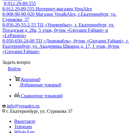
8-912-29-89-555
8-912-29-89-555
Интернет-магазин VeraAlex
8-908-90-90-920
Магазин Vera&Alex, г.Екатеринбург, ул.
Сурикова, 37
8-950-20-55-2-55
ТЦ «Универбыт», г. Екатеринбург, ул.
Посадская д. 28а, 5 этаж, бутик «Giovanni Fabiani» и
«LePassion»
8-950-650-24-00
ТЦ «Дирижабль», бутик «Giovanni Fabiani», г.
Екатеринбург, ул. Академика Шварца д. 17, 1 этаж, бутик
«Giovanni Fabiani»
Задать вопрос
Войти
Корзина
0
Избранные товары
0
Сравнение товаров
0
info@veraalex.ru
г. Екатеринбург, ул. Сурикова 37
Вконтакте
Telegram
WhatsApp