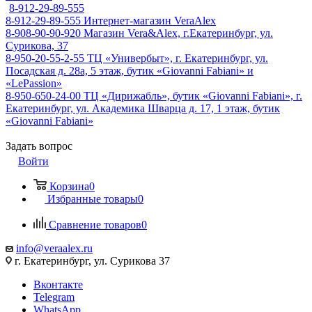
8-912-29-89-555
8-912-29-89-555
Интернет-магазин VeraAlex
8-908-90-90-920
Магазин Vera&Alex, г.Екатеринбург, ул.
Сурикова, 37
8-950-20-55-2-55
ТЦ «Универбыт», г. Екатеринбург, ул.
Посадская д. 28а, 5 этаж, бутик «Giovanni Fabiani» и
«LePassion»
8-950-650-24-00
ТЦ «Дирижабль», бутик «Giovanni Fabiani», г.
Екатеринбург, ул. Академика Шварца д. 17, 1 этаж, бутик
«Giovanni Fabiani»
Задать вопрос
Войти
Корзина
0
Избранные товары
0
Сравнение товаров
0
info@veraalex.ru
г. Екатеринбург, ул. Сурикова 37
Вконтакте
Telegram
WhatsApp